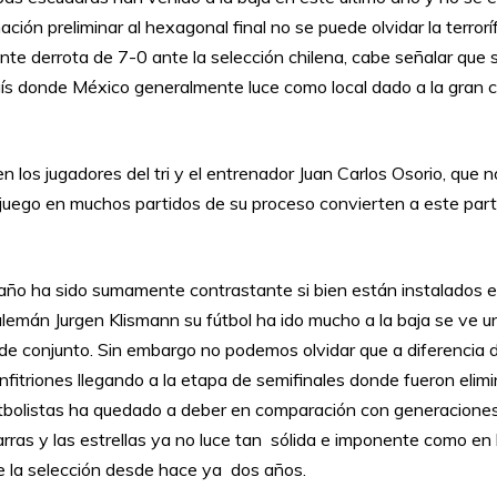
ción preliminar al hexagonal final no se puede olvidar la terr
lante derrota de 7-0 ante la selección chilena, cabe señalar 
aís donde México generalmente luce como local dado a la gran 
n los jugadores del tri y el entrenador Juan Carlos Osorio, que 
de juego en muchos partidos de su proceso convierten a este pa
 año ha sido sumamente contrastante si bien están instalados en
l alemán Jurgen Klismann su fútbol ha ido mucho a la baja se ve 
 de conjunto. Sin embargo no podemos olvidar que a diferencia 
fitriones llegando a la etapa de semifinales donde fueron elim
utbolistas ha quedado a deber en comparación con generaciones 
 barras y las estrellas ya no luce tan sólida e imponente como e
 la selección desde hace ya dos años.