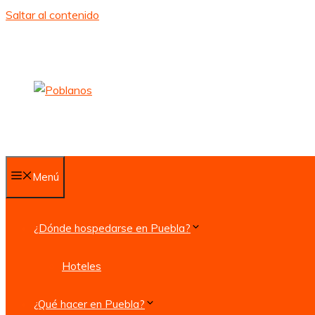
Saltar al contenido
Menú
¿Dónde hospedarse en Puebla?
Hoteles
¿Qué hacer en Puebla?