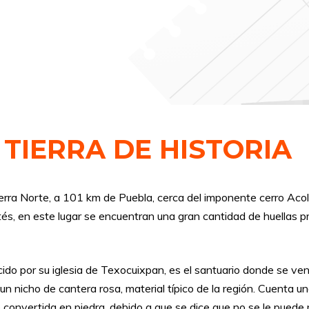
TIERRA DE HISTORIA
ierra Norte, a 101 km de Puebla, cerca del imponente cerro A
és, en este lugar se encuentran una gran cantidad de huellas pr
do por su iglesia de Texocuixpan, es el santuario donde se ve
n un nicho de cantera rosa, material típico de la región. Cuenta
 convertida en piedra, debido a que se dice que no se le puede 