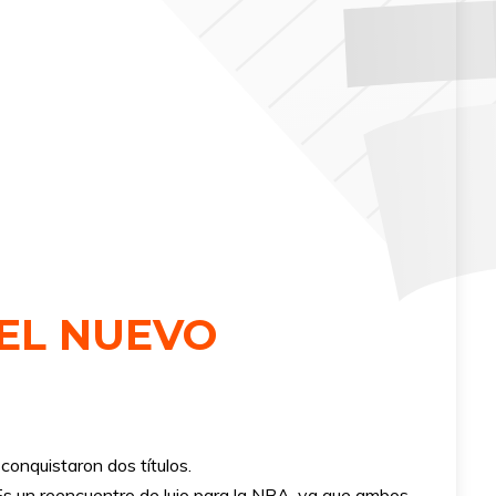
EL NUEVO
conquistaron dos títulos.
s un reencuentro de lujo para la NBA, ya que ambos