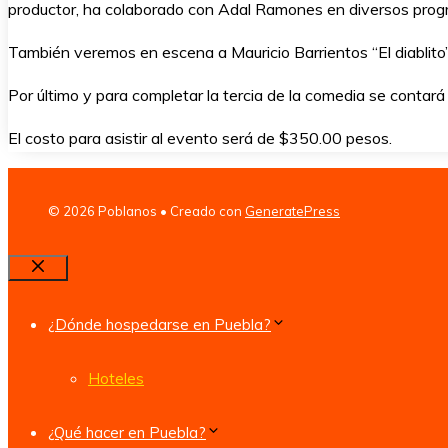
productor, ha colaborado con Adal Ramones en diversos prog
También veremos en escena a Mauricio Barrientos “El diablito”
Por último y para completar la tercia de la comedia se contará 
El costo para asistir al evento será de $350.00 pesos.
© 2026 Poblanos
• Creado con
GeneratePress
Cerrar
¿Dónde hospedarse en Puebla?
Hoteles
¿Qué hacer en Puebla?