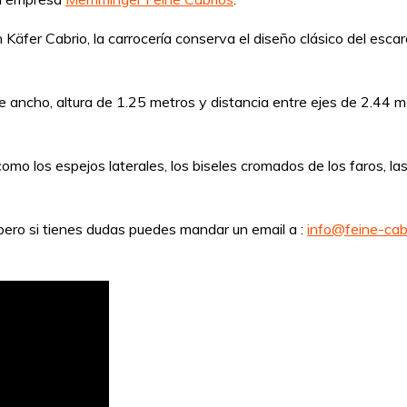
n Käfer Cabrio, la carrocería conserva el diseño clásico del es
e ancho, altura de 1.25 metros y distancia entre ejes de 2.44 
mo los espejos laterales, los biseles cromados de los faros, l
pero si tienes dudas puedes mandar un email a :
info@feine-cab