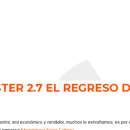
R 2.7 EL REGRESO D
triz, era económico y rendidor, muchos lo extrañamos, es por e
 la empresa
Memminger Feine Cabrios
.