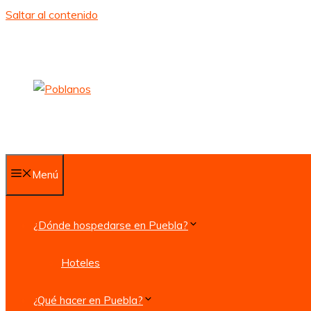
Saltar al contenido
Menú
¿Dónde hospedarse en Puebla?
Hoteles
¿Qué hacer en Puebla?