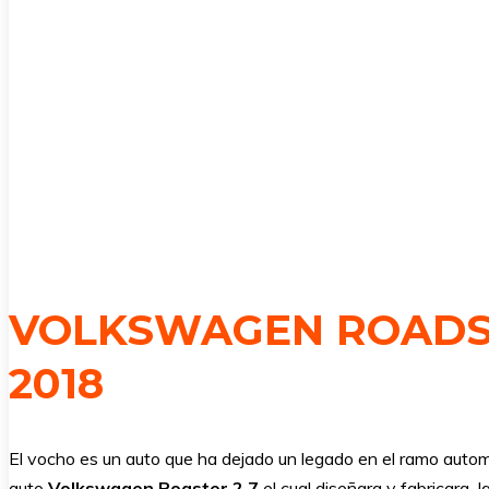
VOLKSWAGEN ROADSTE
2018
El vocho es un auto que ha dejado un legado en el ramo automo
auto
Volkswagen
Roaster 2.7
el cual diseñara y fabricara