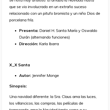
se nota muy ansioso. Él amaba la Navidad hasta
que se vio involucrado en un extraño suceso
relacionado con un pitufo bromista y un niño Dios de
porcelana fría.
Presenta:
Daniel H. Santa María y Oswaldo
Durán (alternando funciones)
Dirección:
Karla Ibarra
X_X Santa
Autor:
Jennifer Monge
Sinopsis:
Una navidad diferente: la Sra. Claus ama las luces,
los villancicos, las compras, las películas de
temporada, ama la Navidad tanto como a su