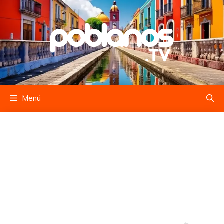
Saltar
al
contenido
Menú