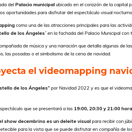
hada del
Palacio municipal
ubicado en el corazón de la capital p
s oportunidades para disfrutar del espectáculo visual nocturn
apping
como una de las atracciones principales para las activida
tello de los Ángeles´
en la fachada del Palacio Municipal con 
compañada de música y una narración que detalla algunas de la
os, las posadas o el simbolismo de la cena de navidad.
oyecta el videomapping nav
tello de los Ángeles”
por Navidad 2022 y es que el videoma
espectáculo que se presentará a las
19:00, 20:30 y 21:00 hor
el show decembrino es un deleite visual
para recibir con jú
ecible para la vista que se puede disfrutar en compañía de los