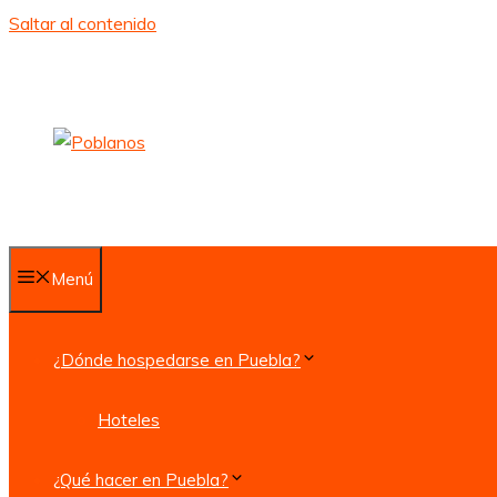
Saltar al contenido
Menú
¿Dónde hospedarse en Puebla?
Hoteles
¿Qué hacer en Puebla?