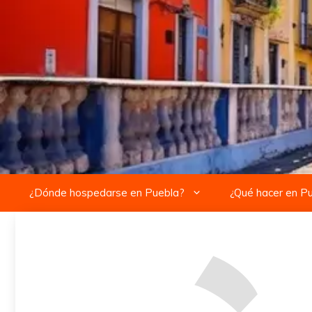
Saltar
al
contenido
¿Dónde hospedarse en Puebla?
¿Qué hacer en P