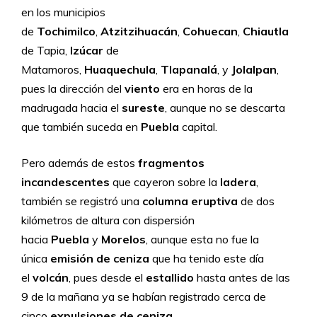
en los municipios
de
Tochimilco
,
Atzitzihuacán
,
Cohuecan
,
Chiautla
de Tapia,
Izúcar
de
Matamoros,
Huaquechula
,
Tlapanalá
, y
Jolalpan
,
pues la dirección del
viento
era en horas de la
madrugada hacia el
sureste
, aunque no se descarta
que también suceda en
Puebla
capital.
Pero además de estos
fragmentos
incandescentes
que cayeron sobre la
ladera
,
también se registró una
columna eruptiva
de dos
kilómetros de altura con dispersión
hacia
Puebla
y
Morelos
, aunque esta no fue la
única
emisión de ceniza
que ha tenido este día
el
volcán
, pues desde el
estallido
hasta antes de las
9 de la mañana ya se habían registrado cerca de
cinco
expulsiones de ceniza
.