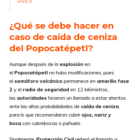
2023
¿Qué se debe hacer en
caso de caída de ceniza
del Popocatépetl?
Aunque después de la
explosión
en
el
Popocatépetl
no hubo modificaciones, pues
el
semáforo volcánico
permanece en
amarillo fase
2
y el
radio de seguridad
en 12 kilómetros,
las
autoridades
hicieron un llamado a estar atentos
ante las altas probabilidades de
caída de ceniza
,
para lo que recomendaron cubrir
ojos, nariz y
boca
con cubrebocas o pañuelo.
Finalmente,
Protección Civil
reiteró el llamado a