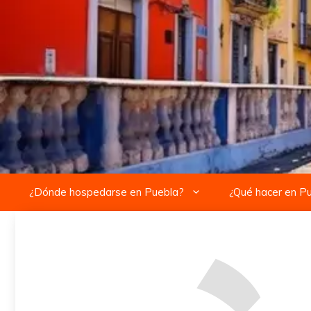
Saltar
al
contenido
¿Dónde hospedarse en Puebla?
¿Qué hacer en P