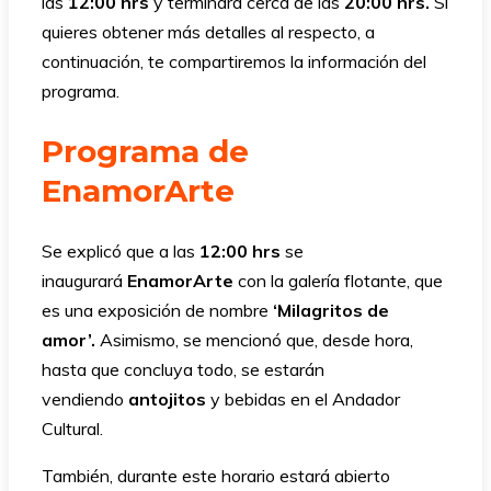
las
12:00 hrs
y terminará cerca de las
20:00 hrs.
Si
quieres obtener más detalles al respecto, a
continuación, te compartiremos la información del
programa.
Programa de
EnamorArte
Se explicó que a las
12:00 hrs
se
inaugurará
EnamorArte
con la galería flotante, que
es una exposición de nombre
‘Milagritos de
amor’.
Asimismo, se mencionó que, desde hora,
hasta que concluya todo, se estarán
vendiendo
antojitos
y bebidas en el Andador
Cultural.
También, durante este horario estará abierto