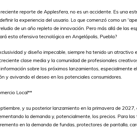
 reciente reporte de Applesfera, no es un accidente. Es una e
edefinir la experiencia del usuario. Lo que comenzó como un “ap
preludio de un año repleto de innovación. Pero más allá de las e
ará esta ofensiva tecnológica en Angelópolis, Puebla?
exclusividad y diseño impecable, siempre ha tenido un atractiv
eciente clase media y la comunidad de profesionales creativos e
 información sobre los próximos lanzamientos, especialmente e
n y avivando el deseo en los potenciales consumidores.
mercio Local**
tiembre, y su posterior lanzamiento en la primavera de 2027, es 
ementando la demanda y, potencialmente, los precios. Para las 
cremento en la demanda de fundas, protectores de pantalla, ca