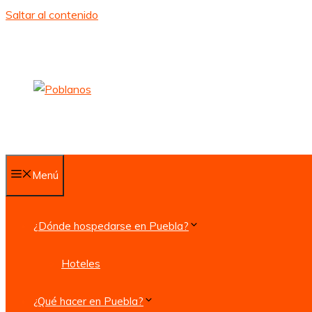
Saltar al contenido
Menú
¿Dónde hospedarse en Puebla?
Hoteles
¿Qué hacer en Puebla?