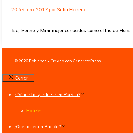
20 febrero, 2017
por
Sofia Herrera
Ilse, Ivonne y Mimi, mejor conocidas como el trío de Flan
© 2026 Poblanos
• Creado con
GeneratePress
Cerrar
¿Dónde hospedarse en Puebla?
Hoteles
¿Qué hacer en Puebla?