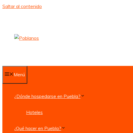
Saltar al contenido
Menú
¿Dónde hospedarse en Puebla?
Hoteles
¿Qué hacer en Puebla?